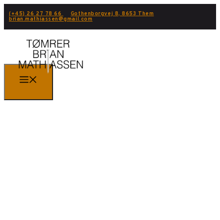
(+45) 26 27 78 66
Gothenborgvej 8, 8653 Them
brian.mathiassen@gmail.com